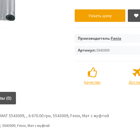
Узнать цену
Производитель:
Fenix
Артикул:
5543009
Качество
Доста
ы (0)
T 5543009, , 6 670.00 грн, 5543009, Fenix, Мат с муфтой
9
,
5543009
,
Fenix
,
Мат с муфтой