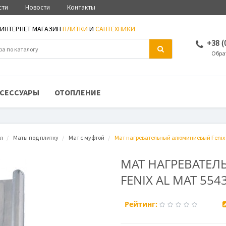
сти
Новости
Контакты
ИНТЕРНЕТ МАГАЗИН
ПЛИТКИ
И
САНТЕХНИКИ
+38 (
Обра
СЕССУАРЫ
ОТОПЛЕНИЕ
ол
Маты под плитку
Мат с муфтой
Мат нагревательный алюминиевый Fenix 
МАТ НАГРЕВАТЕ
FENIX AL MAT 554
Рейтинг: