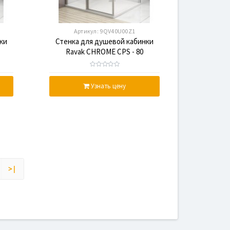
Артикул:
9QV40U00Z1
ки
Стенка для душевой кабинки
Ravak CHROME CPS - 80
ый
Transparent, профиль сатин,
стекло
Узнать цену
>|