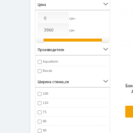
Цена
грн -
грн
Производители
Aquaform
Ravak
Ширина стенки,см
Бок
100
110
75
80
90