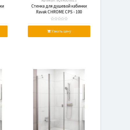
Артикул:
9QVA0U00Z1
ки
Стенка для душевой кабинки
Ravak CHROME CPS - 100
ый
Transparent, профиль сатин,
стекло
Узнать цену