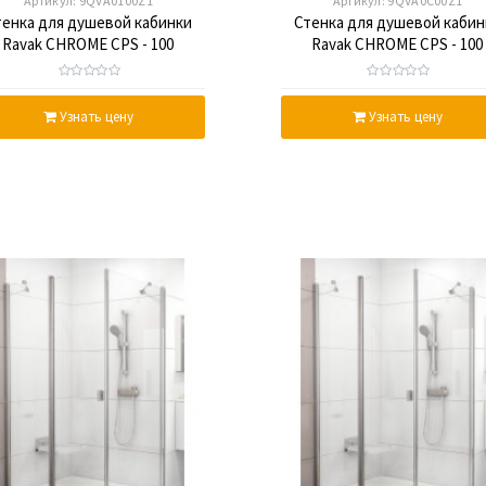
Артикул:
9QVA0100Z1
Артикул:
9QVA0C00Z1
тенка для душевой кабинки
Стенка для душевой кабин
Ravak CHROME CPS - 100
Ravak CHROME CPS - 100
ransparent, белый профиль,
Transparent, полированн
стекло
алюминий, стекло
Узнать цену
Узнать цену