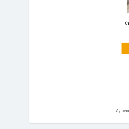
С
T
Душевы