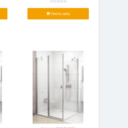
,
Transparent, полированный
алюминий, стекло
Узнать цену