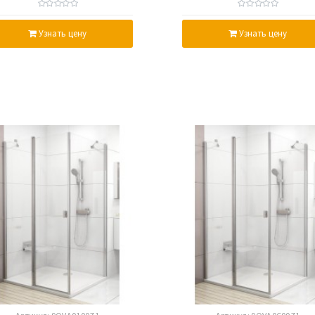
ransparent, профиль саин,
полированный алюминий
стекло
стекло
Узнать цену
Узнать цену