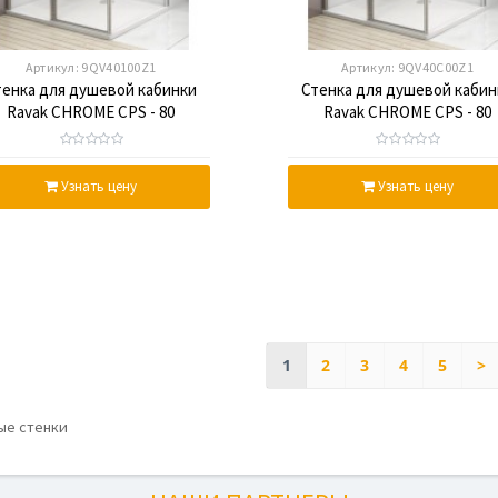
Артикул:
9QV40100Z1
Артикул:
9QV40C00Z1
тенка для душевой кабинки
Стенка для душевой кабин
Ravak CHROME CPS - 80
Ravak CHROME CPS - 80
ransparent, белый профиль,
Transparent, полированн
стекло
алюминий, стекло
Узнать цену
Узнать цену
1
2
3
4
5
>
е стенки