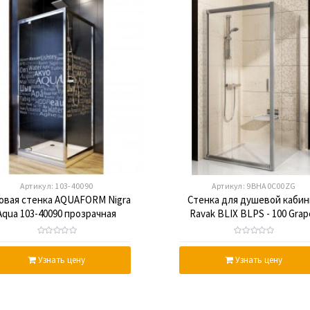
Артикул:
103-40090
Артикул:
9BHA0C00ZG
овая стенка AQUAFORM Nigra
Стенка для душевой кабин
Aqua 103-40090 прозрачная
Ravak BLIX BLPS - 100 Grap
полированный алюминий
стекло
Узнать цену
Узнать цену