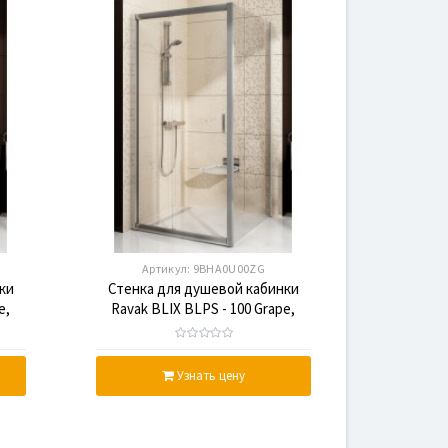
Артикул:
9BHA0U00ZG
ки
Стенка для душевой кабинки
e,
Ravak BLIX BLPS - 100 Grape,
,
профиль сатин, безопасное
стекло
Узнать цену