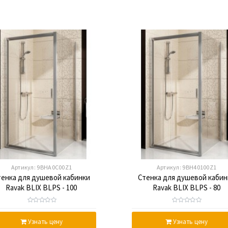
Артикул:
9BHA0C00Z1
Артикул:
9BH40100Z1
тенка для душевой кабинки
Стенка для душевой кабин
Ravak BLIX BLPS - 100
Ravak BLIX BLPS - 80
ransparent, полированный
Transparent, белый профил
алюминий, стекло
стекло
Узнать цену
Узнать цену