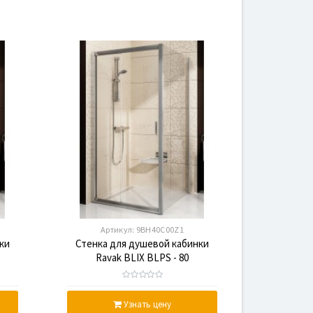
Артикул:
9BH40C00Z1
ки
Стенка для душевой кабинки
Ravak BLIX BLPS - 80
ь,
Transparent, полированный
алюминий, стекло
Узнать цену