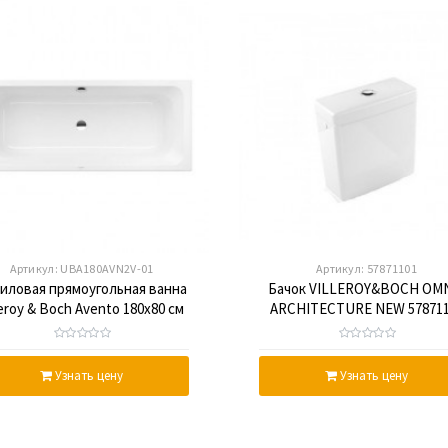
Артикул:
UBA180AVN2V-01
Артикул:
57871101
иловая прямоугольная ванна
Бачок VILLEROY&BOCH OM
leroy & Boch Avento 180х80 см
ARCHITECTURE NEW 578711
UBA180AVN2V-01
Узнать цену
Узнать цену