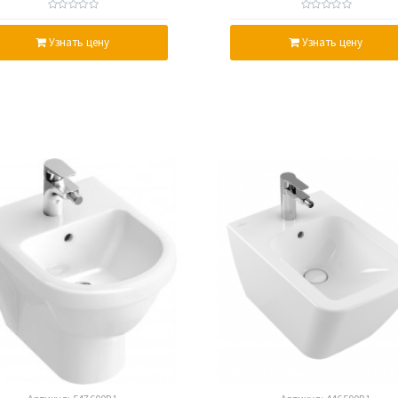
7441B0R1
Узнать цену
Узнать цену