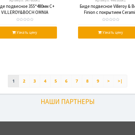
Артикул:
547600R1
Артикул:
446500R1
де подвесное 355*480мм С+
Биде подвесное Villeroy & 
VILLEROY&BOCH OMNIA
Finion с покрытием Ceram
ARCHITEKTURA 547600R1
446500R1
Узнать цену
Узнать цену
1
2
3
4
5
6
7
8
9
>
>|
НАШИ ПАРТНЕРЫ