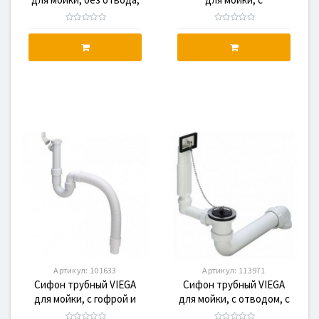
с пробкой на цепочке,
горизонтальным
пластик
отводом и патрубком
для шланга, пластик
Артикул:
101633
Артикул:
113971
Сифон трубный VIEGA
Сифон трубный VIEGA
для мойки, с гофрой и
для мойки, с отводом, с
патрубком для шланга,
пробкой на цепочке,