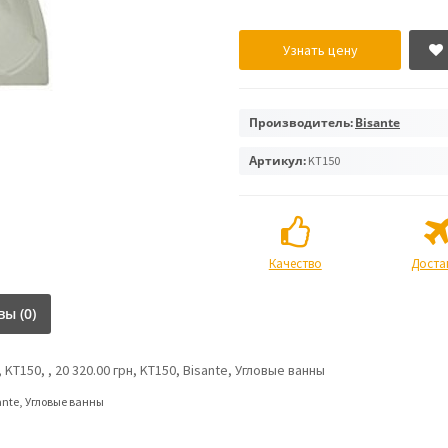
Узнать цену
Производитель:
Bisante
Артикул:
KT150
Качество
Доста
ы (0)
KT150, , 20 320.00 грн, KT150, Bisante, Угловые ванны
ante
,
Угловые ванны