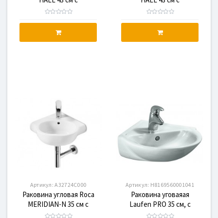
отверстием под
отверстием под
смеситель, левая
смеситель, правая
Артикул:
A32724C000
Артикул:
H8169560001041
Раковина угловая Roca
Раковина уговаяая
MERIDIAN-N 35 см с
Laufen PRO 35 см, с
отверстием
отверстием