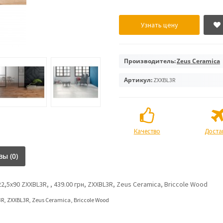
Узнать цену
Производитель:
Zeus Ceramica
Артикул:
ZXXBL3R
Качество
Доста
ы (0)
2,5x90 ZXXBL3R, , 439.00 грн, ZXXBL3R, Zeus Ceramica, Briccole Wood
3R
,
ZXXBL3R
,
Zeus Ceramica
,
Briccole Wood