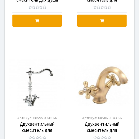
GENEBRE NRC c
кухонной раковины
душевым гарнитуром
GENEBRE NRC (68595 09
(68531 09 45 66)
43 66)
Артикул:
68595 09 45 66
Артикул:
68506 09 43 66
Двухвентильный
Двухвентильный
смеситель для
смеситель для
кухонной раковины
раковины GENEBRE NRC