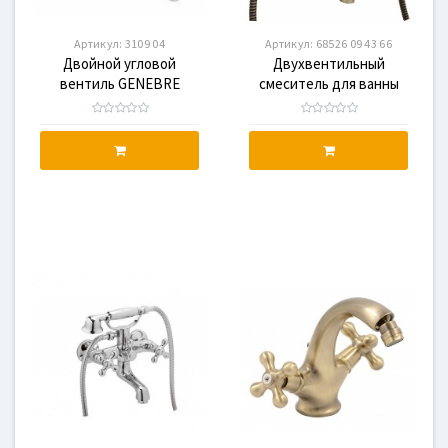
Артикул:
3109 04
Артикул:
68526 09 43 66
Двойной угловой
Двухвентильный
вентиль GENEBRE
смеситель для ванны
(310904)
GENEBRE NRC с
душевым гарнитуром
(68526 09 43 66)