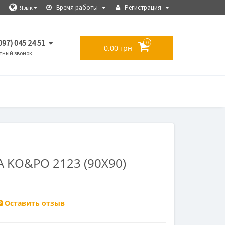
Время работы
Регистрация
Язык
097) 045 24 51
0
0.00 грн
тный звонок
 KO&PO 2123 (90Х90)
Оставить отзыв