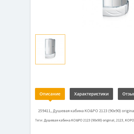
Описание
Характеристики
Отзыв
259411, Душевая кабина KO&PO 2123 (90х90) original
Теги:
Душевая кабина KO&PO 2123 (90х90) original
,
2123
,
KOP