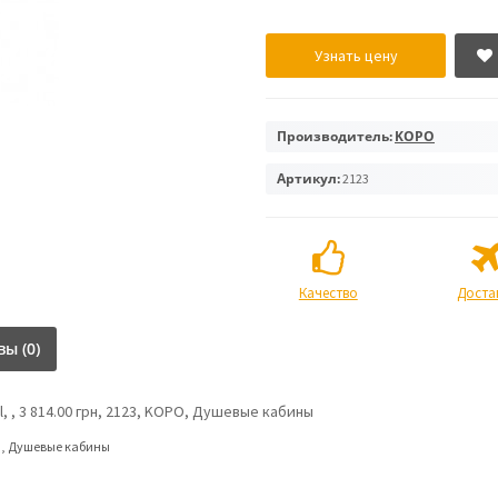
Узнать цену
Производитель:
KOPO
Артикул:
2123
Качество
Доста
ы (0)
, , 3 814.00 грн, 2123, KOPO, Душевые кабины
O
,
Душевые кабины