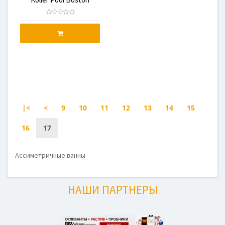
150х95 R
|<
<
9
10
11
12
13
14
15
16
17
Ассиметричные ванны
НАШИ ПАРТНЕРЫ